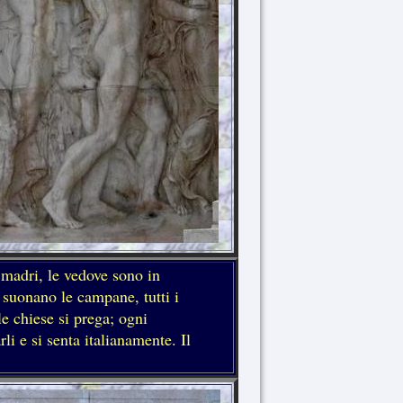
 madri, le vedove sono in
 suonano le campane, tutti i
le chiese si prega; ogni
li e si senta italianamente. Il