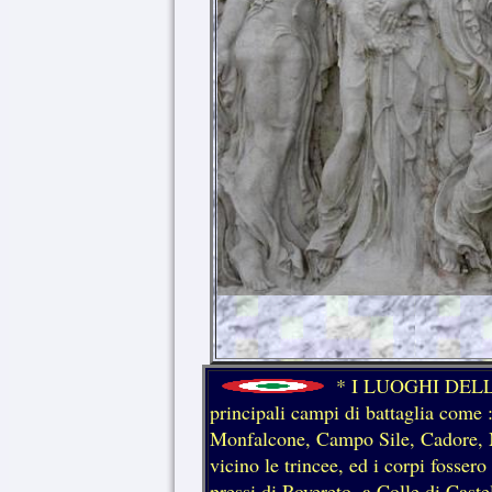
* I LUOGHI DELLE 
principali campi di battaglia come
Monfalcone, Campo Sile, Cadore, Mon
vicino le trincee, ed i corpi fosse
pressi di Rovereto, a Colle di Cast