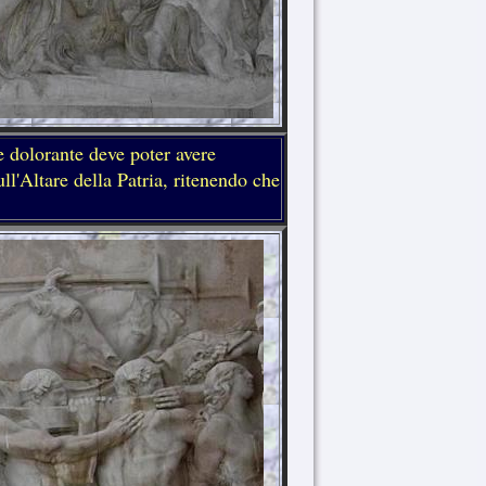
e dolorante deve poter avere
ull'Altare della Patria, ritenendo che