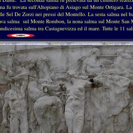
lma fu trovata sull'Altopiano di Asiago sul Monte Ortigara. L
lle Sel De Zorzi nei pressi del Montello. La sesta salma nel ba
ottava salma sul Monte Rombon, la nona salma sul Monte San 
undicesima salma tra Castagnevizza ed il mare. Tutte le 11 sa
 "