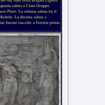
a quarta salma a Cima Grappa,
sso Piave. La settima salma tra il
Michele. La decima salma a
lme furono raccolte a Gorizia prima