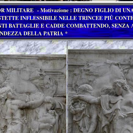
 MILITARE - Motivazione : DEGNO FIGLIO DI UN
STETTE INFLESSIBILE NELLE TRINCEE PIÙ CONTE
TI BATTAGLIE E CADDE COMBATTENDO, SENZA 
ANDEZZA DELLA PATRIA *