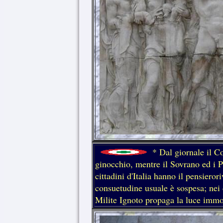
* Dal giornale il C
ginocchio, mentre il Sovrano ed i Pr
cittadini d'Italia hanno il pensieror
consuetudine usuale è sospesa; nei c
Milite Ignoto propaga la luce i