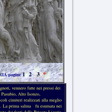
1
2
3
*
IA pagine
i, vennero fatte nei pressi dei
 Pasubio, Alto Isonzo,
li cimiteri realizzati alla meglio
one. La prima salma fu esumata nei
ato dai fanti della Brigata Liguria