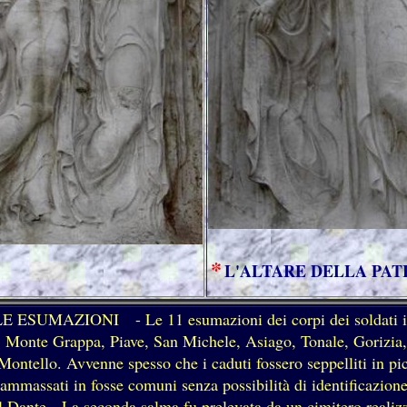
*
L'ALTARE DELLA PATR
ESUMAZIONI - Le 11 esumazioni dei corpi dei soldati ignot
 : Monte Grappa, Piave, San Michele, Asiago, Tonale, Gorizia,
tello. Avvenne spesso che i caduti fossero seppelliti in picco
ro ammassati in fosse comuni senza possibilità di identificazi
el Dante. La seconda salma fu prelevata da un cimitero realizz