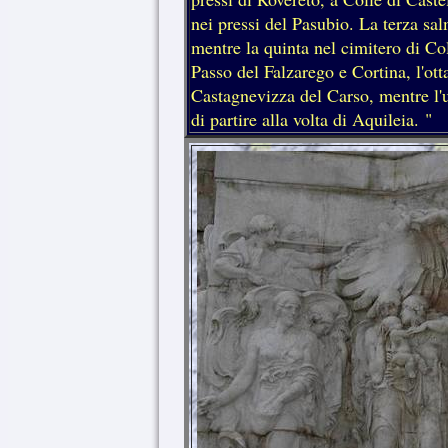
nei pressi del Pasubio. La terza sa
mentre la quinta nel cimitero di Co
Passo del Falzarego e Cortina, l'
Castagnevizza del Carso, mentre l'
di partire alla volta di Aquileia.