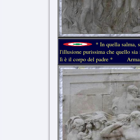
* In quella salma, 
l'illusione purissima che quello sia 
lì è il corpo del padre *
Armand