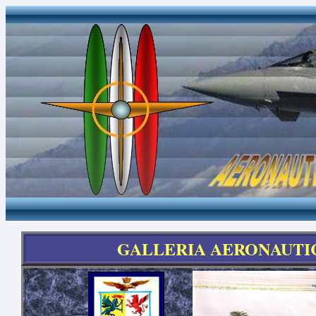
GALLERIA AERONAUTIC